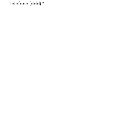
Telefone (ddd)
Mensagem
Enviar
Parlez à nos experts :
Téléphone