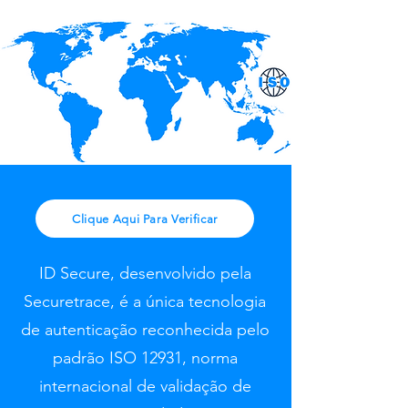
Clique Aqui Para Verificar
ID Secure, desenvolvido pela
Securetrace, é a única tecnologia
de autenticação reconhecida pelo
padrão ISO 12931, norma
internacional de validação de